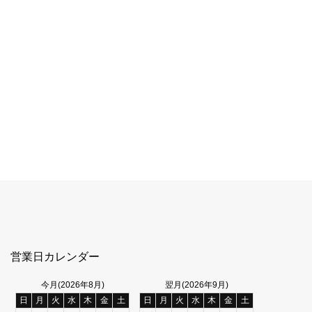
営業日カレンダー
今月(2026年8月)
翌月(2026年9月)
日
月
火
水
木
金
土
日
月
火
水
木
金
土