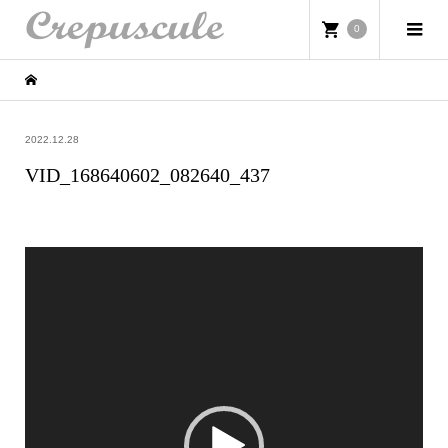
0
2022.12.28
VID_168640602_082640_437
動
画
プ
レ
ー
ヤ
ー