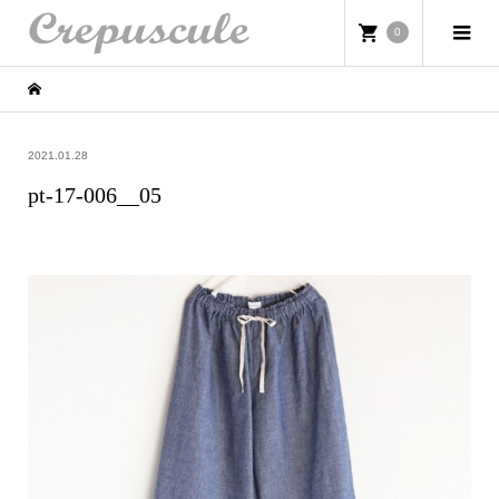
0
2021.01.28
pt-17-006__05