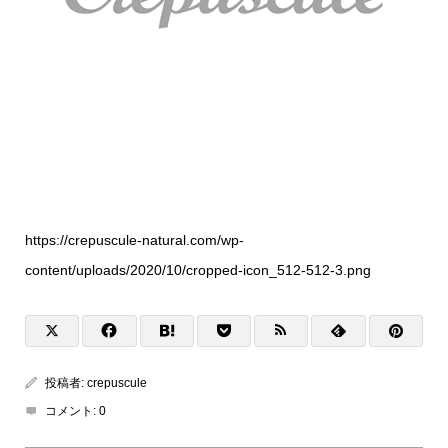
https://crepuscule-natural.com/wp-
content/uploads/2020/10/cropped-icon_512-512-3.png
投稿者:
crepuscule
コメント:
0