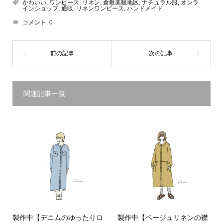
かわいい
,
ワンピース
,
リネン
,
倉敷美観地区
,
ナチュラル服
,
オンラ
インショップ
,
通販
,
リネンワンピース
,
ハンドメイド
コメント:
0
関連記事一覧
製作中【デニムのゆったりロ
製作中【ベージュリネンの襟